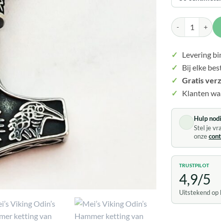
Mei's Vik
✓
Levering b
✓
Bij elke bes
✓
Gratis ver
✓
Klanten wa
Hulp nodi
Stel je v
onze
con
TRUSTPILOT
4,9/5
Uitstekend op 