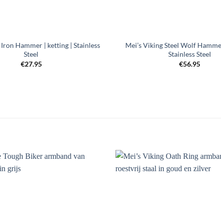
+
 Iron Hammer | ketting | Stainless
Mei’s Viking Steel Wolf Hammer 
Steel
Stainless Steel
€
27.95
€
56.95
Toevoegen
aan
verlanglijst