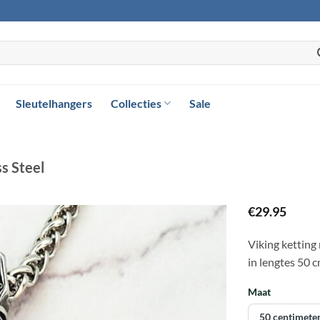
Sleutelhangers
Collecties
Sale
ss Steel
€
29.95
Viking ketting 
Toevoegen
in lengtes 50 c
aan
verlanglijst
Maat
50 centimete