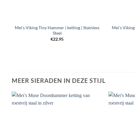
+
+
Mei’s Viking Tiny Hammer | ketting | Stainless
Mei’s Viking
Steel
€
22.95
MEER SIERADEN IN DEZE STIJL
Toevoegen
aan
verlanglijst