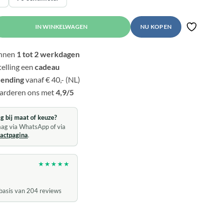
ing Odin's Hammer | ketting | Stainless Steel aantal
NU KOPEN
Toevoege
innen
1 tot 2 werkdagen
telling een
cadeau
zending
vanaf € 40,- (NL)
arderen ons met
4,9/5
g bij maat of keuze?
raag via WhatsApp of via
tactpagina
.
★★★★★
basis van 204 reviews