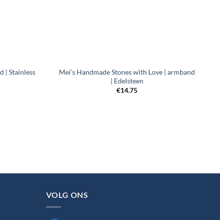
+
 | Stainless
Mei’s Handmade Stones with Love | armband
| Edelsteen
€
14.75
ijsklasse:
2.95
t
5.95
VOLG ONS