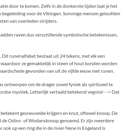
ie door te komen. Zelfs in de donkerste tijden laat je het
g en begeleiding voor de Vikingen. Sommige mensen geloofden
ten van overleden strijders.
adden raven dus verschillende symbolische betekenissen,
 Dit runenalfabet bestaat uit 24 tekens, met elk een
, waardoor ze gemakkelijk in steen of hout konden worden
zwaardschede gevonden van uit de vijfde eeuw met runen.
s ontworpen om de drager zowel fysiek als spiritueel te
dse mystiek. Letterlijk vertaald betekend vegvisir --> Dat
t betekent gesneuvelde krijgers en knut, oftewel knoop. De
el de Odins- of Wodansknoop genoemd. Er zijn meerdere
ok op een ring die in de rivier Nene in Engeland is