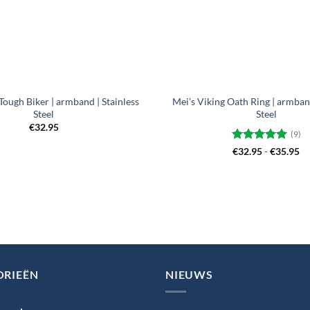
+
Tough Biker | armband | Stainless
Mei’s Viking Oath Ring | armband
Steel
Steel
€
32.95
(9)
Gewaardeerd
Pr
€
32.95
-
€
35.95
€3
5
uit 5
to
€3
ORIEËN
NIEUWS