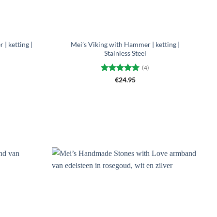
+
| ketting |
Mei’s Viking with Hammer | ketting |
Stainless Steel
(4)
Gewaardeerd
€
24.95
5
uit 5
Toevoegen
Toevoegen
aan
aan
verlanglijst
verlanglijst