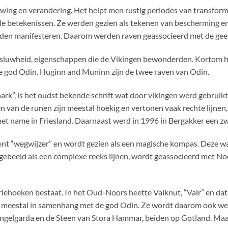
ing en verandering. Het helpt men rustig periodes van transformat
eciale betekenissen. Ze werden gezien als tekenen van beschermin
konden manifesteren. Daarom werden raven geassocieerd met de gees
n sluwheid, eigenschappen die de Vikingen bewonderden. Kortom h
e god Odin. Huginn and Muninn zijn de twee raven van Odin.
ark”, is het oudst bekende schrift wat door vikingen werd gebruikt.
 van de runen zijn meestal hoekig en vertonen vaak rechte lijnen
met name in Friesland. Daarnaast werd in 1996 in Bergakker een 
ent “wegwijzer” en wordt gezien als een magische kompas. Deze wa
ebeeld als een complexe reeks lijnen, wordt geassocieerd met Noor
driehoeken bestaat. In het Oud-Noors heette Valknut, “Valr” en da
, meestal in samenhang met de god Odin. Ze wordt daarom ook w
gelgarda en de Steen van Stora Hammar, beiden op Gotland. Maar o