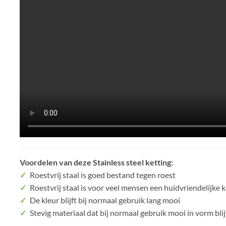
Voordelen van deze Stainless steel ketting:
✓
Roestvrij staal is goed bestand tegen roest
✓
Roestvrij staal is voor veel mensen een huidvriendelijke 
✓
De kleur blijft bij normaal gebruik lang mooi
✓
Stevig materiaal dat bij normaal gebruik mooi in vorm blij