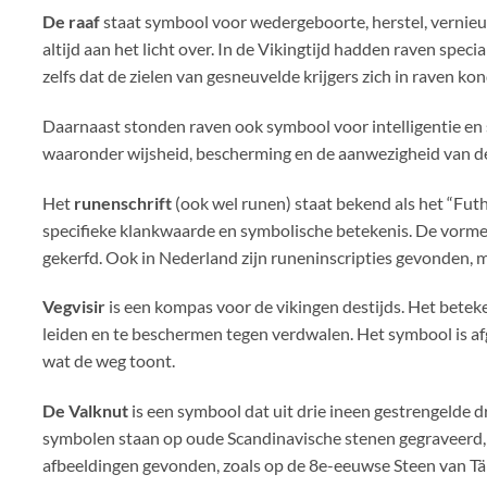
De raaf
staat symbool voor wedergeboorte, herstel, vernieuw
altijd aan het licht over. In de Vikingtijd hadden raven sp
zelfs dat de zielen van gesneuvelde krijgers zich in raven 
Daarnaast stonden raven ook symbool voor intelligentie e
waaronder wijsheid, bescherming en de aanwezigheid van d
Het
runenschrift
(ook wel runen) staat bekend als het “Futh
specifieke klankwaarde en symbolische betekenis. De vormen
gekerfd. Ook in Nederland zijn runeninscripties gevonden, 
Vegvisir
is een kompas voor de vikingen destijds. Het betek
leiden en te beschermen tegen verdwalen. Het symbool is afg
wat de weg toont.
De Valknut
is een symbool dat uit drie ineen gestrengelde 
symbolen staan op oude Scandinavische stenen gegraveerd
afbeeldingen gevonden, zoals op de 8e-eeuwse Steen van Tän