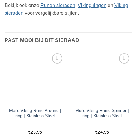
Bekijk ook onze
Runen sieraden
,
Viking ringen
en
Viking
sieraden
voor vergelijkbare stijlen.
PAST MOOI BIJ DIT SIERAAD
Toevoegen
Toevoegen
aan
aan
verlanglijst
verlanglijst
Mei’s Viking Rune Around |
Mei’s Viking Runic Spinner |
ring | Stainless Steel
ring | Stainless Steel
€
23.95
€
24.95