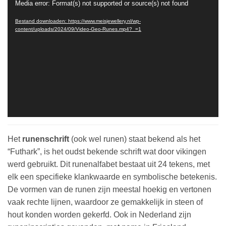
Media error: Format(s) not supported or source(s) not found
Videospeler
Bestand downloaden: https://www.meisjewellery.nl/wp-
content/uploads/2024/09/Video-Geo-Runes.mp4?_=1
Het
runenschrift
(ook wel runen) staat bekend als het
“Futhark”, is het oudst bekende schrift wat door vikingen
werd gebruikt. Dit runenalfabet bestaat uit 24 tekens, met
elk een specifieke klankwaarde en symbolische betekenis.
De vormen van de runen zijn meestal hoekig en vertonen
vaak rechte lijnen, waardoor ze gemakkelijk in steen of
hout konden worden gekerfd. Ook in Nederland zijn