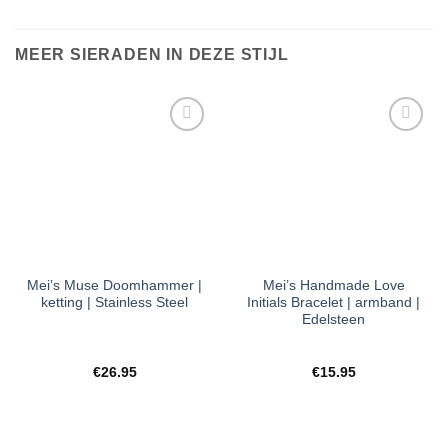
MEER SIERADEN IN DEZE STIJL
Toevoegen
Toevoegen
aan
aan
verlanglijst
verlanglijst
Mei’s Muse Doomhammer |
Mei’s Handmade Love
ketting | Stainless Steel
Initials Bracelet | armband |
Edelsteen
€
26.95
€
15.95