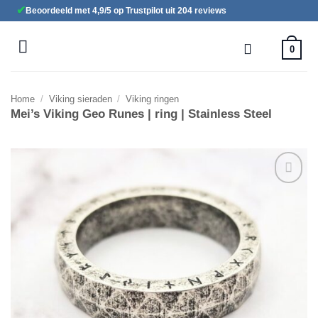
Ga
✔
Beoordeeld met 4,9/5 op Trustpilot uit 204 reviews
naar
inhoud
0
Home
/
Viking sieraden
/
Viking ringen
Mei’s Viking Geo Runes | ring | Stainless Steel
Toevoegen
aan
verlanglijst