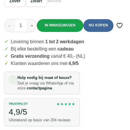
Zilver
Zwart
WISSEN
Mei's Viking Geo Runes | ring | Stainless Steel aantal
NU KOPEN
Toevo
✓
Levering binnen
1 tot 2 werkdagen
✓
Bij elke bestelling een
cadeau
✓
Gratis verzending
vanaf € 40,- (NL)
✓
Klanten waarderen ons met
4,9/5
Hulp nodig bij maat of keuze?
Stel je vraag via WhatsApp of via
onze
contactpagina
.
★★★★★
TRUSTPILOT
4,9/5
Uitstekend op basis van 204 reviews