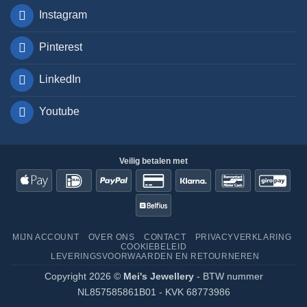
Instagram
Pinterest
LinkedIn
Youtube
Apple
IDeal
PayPal
Credit
Klarna
Bancontact
Giro
Pay
Card
Belfius
2
MIJN ACCOUNT
OVER ONS
CONTACT
PRIVACYVERKLARING
COOKIEBELEID
LEVERINGSVOORWAARDEN EN RETOURNEREN
Copyright 2026 ©
Mei's Jewellery
- BTW nummer
NL857585861B01 - KVK 68773986