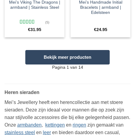
Mei’s Viking The Dragons |
Mei’s Handmade Initial
armband | Stainless Steel
Bracelets | armband |
Edelsteen
(5)
Gewaardeerd
€
31.95
€
24.95
5
uit 5
Bekijk meer producten
Pagina 1 van 14
Heren sieraden
Mei’s Jewellery heeft een herencollectie aan met stoere
sieraden. Deze zijn ideaal voor mannen die op zoek zijn
naar stijlvolle accessoires die bij elke gelegenheid passen.
Onze
armbanden
,
kettingen
en
ringen
zijn gemaakt van
stainless steel
en
leer
en bieden daardoor een casual,