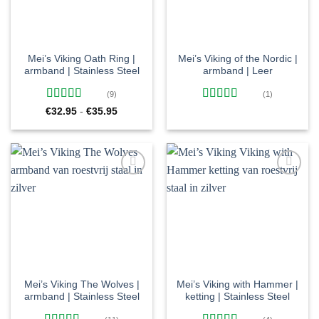
Mei’s Viking Oath Ring |
Mei’s Viking of the Nordic |
armband | Stainless Steel
armband | Leer
(9)
(1)
Gewaardeerd
Gewaardeerd
Prijsklasse:
€
32.95
-
€
35.95
€32.95
5
uit 5
5
uit 5
tot
€35.95
Toevoegen
Toevoegen
aan
aan
verlanglijst
verlanglijst
Mei’s Viking The Wolves |
Mei’s Viking with Hammer |
armband | Stainless Steel
ketting | Stainless Steel