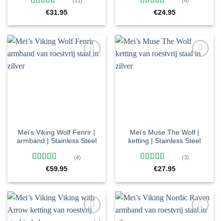
(11)
(4)
Gewaardeerd
Gewaardeerd
€
31.95
€
24.95
5
uit 5
5
uit 5
Toevoegen
Toevoegen
aan
aan
verlanglijst
verlanglijst
Mei’s Viking Wolf Fenrir |
Mei’s Muse The Wolf |
armband | Stainless Steel
ketting | Stainless Steel
(4)
(3)
Gewaardeerd
Gewaardeerd
€
59.95
€
27.95
4.75
uit 5
5
uit 5
Toevoegen
Toevoegen