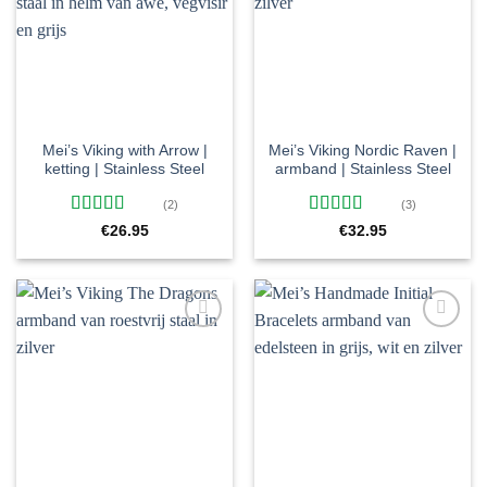
aan
aan
verlanglijst
verlanglijst
Mei’s Viking with Arrow |
Mei’s Viking Nordic Raven |
ketting | Stainless Steel
armband | Stainless Steel
(2)
(3)
Gewaardeerd
Gewaardeerd
€
26.95
€
32.95
5
uit 5
5
uit 5
Toevoegen
Toevoegen
aan
aan
verlanglijst
verlanglijst