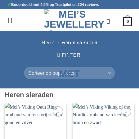
Ga
✔
Beoordeeld met 4,9/5 op Trustpilot uit 204 reviews
naar
inhoud
0
Home
/
Heren sieraden
FILTER
Heren sieraden
Toevoegen
Toevoegen
aan
aan
verlanglijst
verlanglijst