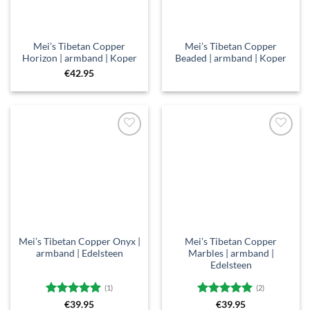
Mei’s Tibetan Copper
Mei’s Tibetan Copper
Horizon | armband | Koper
Beaded | armband | Koper
€
42.95
Toevoegen
Toevoegen
aan
aan
verlanglijst
verlanglijst
Mei’s Tibetan Copper Onyx |
Mei’s Tibetan Copper
armband | Edelsteen
Marbles | armband |
Edelsteen
(1)
(2)
Gewaardeerd
Gewaardeerd
€
39.95
€
39.95