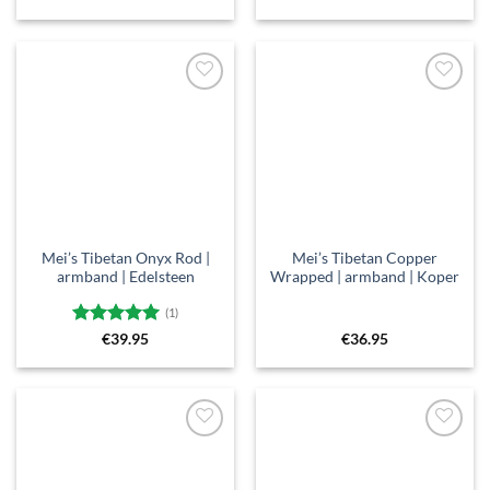
5
uit 5
5
uit 5
Toevoegen
Toevoegen
aan
aan
verlanglijst
verlanglijst
Mei’s Tibetan Onyx Rod |
Mei’s Tibetan Copper
armband | Edelsteen
Wrapped | armband | Koper
(1)
Gewaardeerd
€
39.95
€
36.95
5
uit 5
Toevoegen
Toevoegen
aan
aan
verlanglijst
verlanglijst