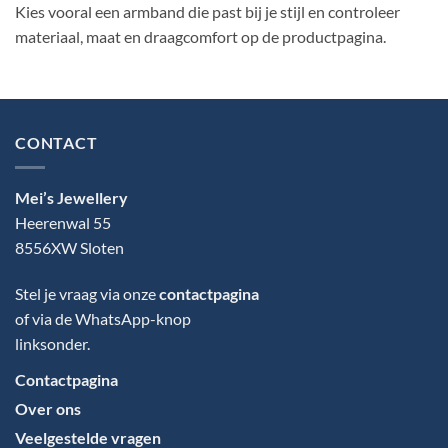
Kies vooral een armband die past bij je stijl en controleer
materiaal, maat en draagcomfort op de productpagina.
CONTACT
Mei’s Jewellery
Heerenwal 55
8556XW Sloten
Stel je vraag via onze
contactpagina
of via de WhatsApp-knop
linksonder.
Contactpagina
Over ons
Veelgestelde vragen