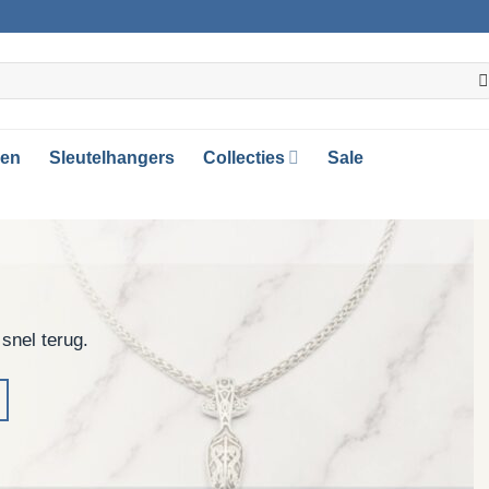
gen
Sleutelhangers
Collecties
Sale
 snel terug.