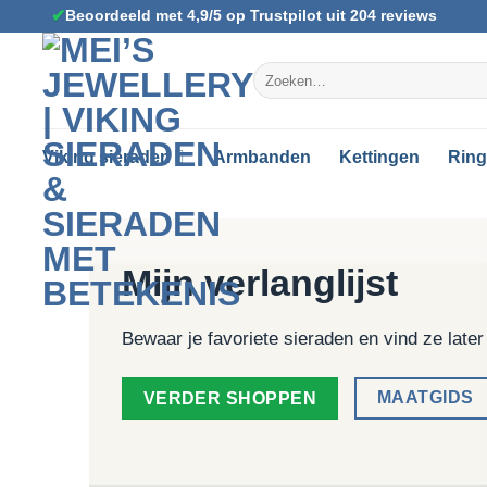
Ga
✔
Beoordeeld met 4,9/5 op Trustpilot uit 204 reviews
naar
inhoud
Zoeken
naar:
Viking sieraden
Armbanden
Kettingen
Rin
Mijn verlanglijst
Bewaar je favoriete sieraden en vind ze later
MAATGIDS
VERDER SHOPPEN