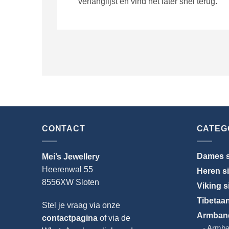
verlanglijst en vind het later snel terug.
CONTACT
CATEG
Dames s
Mei’s Jewellery
Heerenwal 55
Heren s
8556XW Sloten
Viking s
Tibetaa
Stel je vraag via onze
Armban
contactpagina
of via de
Armba