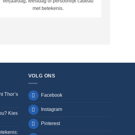
verjaardag, feestdag of persoonlijk cadeau
met betekenis.
VOLG ONS
nt Thor’s
Facebook
Instagram
jou? Kies
Pinterest
tekenis: