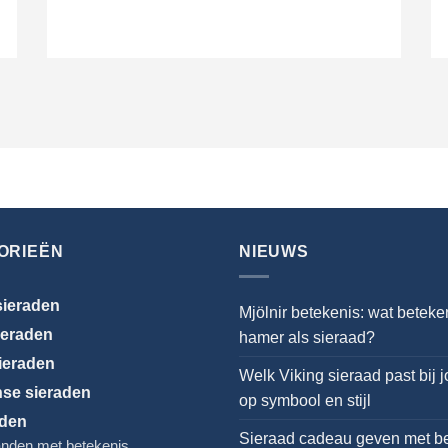
ORIEËN
NIEUWS
ieraden
Mjölnir betekenis: wat beteke
ieraden
hamer als sieraad?
ieraden
Welk Viking sieraad past bij 
nse sieraden
op symbool en stijl
den
Sieraad cadeau geven met be
nden met betekenis