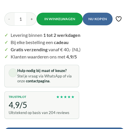
Mei's Everest Rocky Bangle | armband | Edelsteen aantal
NU KOPEN
Toevo
✓
Levering binnen
1 tot 2 werkdagen
✓
Bij elke bestelling een
cadeau
✓
Gratis verzending
vanaf € 40,- (NL)
✓
Klanten waarderen ons met
4,9/5
Hulp nodig bij maat of keuze?
Stel je vraag via WhatsApp of via
onze
contactpagina
.
★★★★★
TRUSTPILOT
4,9/5
Uitstekend op basis van 204 reviews