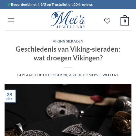
Ga
✔
Beoordeeld met 4,9/5 op Trustpilot uit 204 reviews
naar
inhoud
0
VIKING SIERADEN
Geschiedenis van Viking-sieraden:
wat droegen Vikingen?
GEPLAATST OP
DECEMBER 28, 2021
DOOR
MEI'S JEWELLERY
28
dec