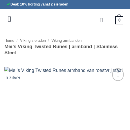
Ga
✔
Deal: 10% korting vanaf 2 sieraden
naar
inhoud
0
Home
/
Viking sieraden
/
Viking armbanden
Mei’s Viking Twisted Runes | armband | Stainless
Steel
Toevoegen
aan
verlanglijst