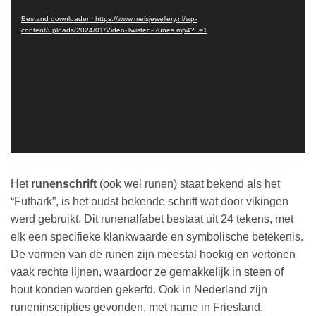
Bestand downloaden: https://www.meisjewellery.nl/wp-
content/uploads/2024/01/Video-Twisted-Runes.mp4?_=1
Het
runenschrift
(ook wel runen) staat bekend als het
“Futhark”, is het oudst bekende schrift wat door vikingen
werd gebruikt. Dit runenalfabet bestaat uit 24 tekens, met
elk een specifieke klankwaarde en symbolische betekenis.
De vormen van de runen zijn meestal hoekig en vertonen
vaak rechte lijnen, waardoor ze gemakkelijk in steen of
hout konden worden gekerfd. Ook in Nederland zijn
runeninscripties gevonden, met name in Friesland.