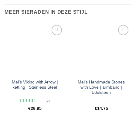
MEER SIERADEN IN DEZE STIJL
Toevoegen
Toevoegen
aan
aan
verlanglijst
verlanglijst
Mei’s Viking with Arrow |
Mei’s Handmade Stones
ketting | Stainless Steel
with Love | armband |
Edelsteen
(2)
Gewaardeerd
€
26.95
€
14.75
5
uit 5