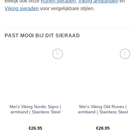
Bekijk ook onze
Runen sieraden
,
Viking armbanden
en
Viking sieraden
voor vergelijkbare stijlen.
PAST MOOI BIJ DIT SIERAAD
Toevoegen
Toevoegen
aan
aan
verlanglijst
verlanglijst
Mei’s Viking Nordic Signs |
Mei’s Viking Old Runes |
armband | Stainless Steel
armband | Stainless Steel
€
26.95
€
28.95