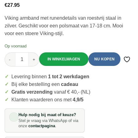
€
27.95
Viking armband met runendetails van roestvrij staal in
zilver. Geschikt voor een polsmaat van 17-18 cm. Mooi
voor een stoere Viking-stijl.
Op voorraad
Mei's Viking Twisted Runes | armband | Stainless Steel 
NU KOPEN
Toevo
✓
Levering binnen
1 tot 2 werkdagen
✓
Bij elke bestelling een
cadeau
✓
Gratis verzending
vanaf € 40,- (NL)
✓
Klanten waarderen ons met
4,9/5
Hulp nodig bij maat of keuze?
Stel je vraag via WhatsApp of via
onze
contactpagina
.