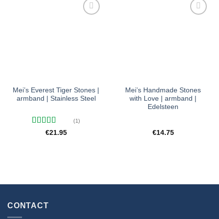
Toevoegen
Toevoegen
aan
aan
verlanglijst
verlanglijst
Mei’s Everest Tiger Stones |
Mei’s Handmade Stones
armband | Stainless Steel
with Love | armband |
Edelsteen
(1)
Gewaardeerd
€
21.95
€
14.75
5
uit 5
CONTACT