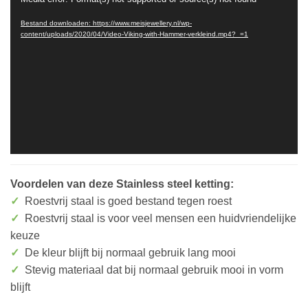
Videospeler
Bestand downloaden: https://www.meisjewellery.nl/wp-
content/uploads/2020/04/Video-Viking-with-Hammer-verkleind.mp4?_=1
Voordelen van deze Stainless steel ketting:
✓
Roestvrij staal is goed bestand tegen roest
✓
Roestvrij staal is voor veel mensen een huidvriendelijke
keuze
✓
De kleur blijft bij normaal gebruik lang mooi
✓
Stevig materiaal dat bij normaal gebruik mooi in vorm
blijft