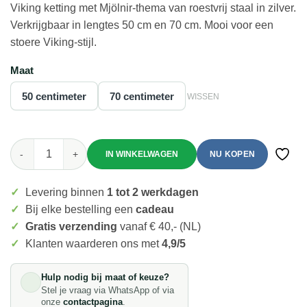
Viking ketting met Mjölnir-thema van roestvrij staal in zilver.
Verkrijgbaar in lengtes 50 cm en 70 cm. Mooi voor een
stoere Viking-stijl.
Maat
50 centimeter
70 centimeter
WISSEN
Mei's Viking with Hammer | ketting | Stainless Steel aan
NU KOPEN
Toevo
✓
Levering binnen
1 tot 2 werkdagen
✓
Bij elke bestelling een
cadeau
✓
Gratis verzending
vanaf € 40,- (NL)
✓
Klanten waarderen ons met
4,9/5
Hulp nodig bij maat of keuze?
Stel je vraag via WhatsApp of via
onze
contactpagina
.