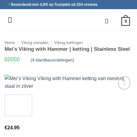
Ga
✔
Beoordeeld met 4,9/5 op Trustpilot uit 204 reviews
naar
inhoud
0
Home
/
Viking sieraden
/
Viking kettingen
Mei’s Viking with Hammer | ketting | Stainless Steel
(
4
klantbeoordelingen)
Gewaardeerd
4
5
op 5
gebaseerd
op
klant
waarderingen
Toevoegen
aan
verlanglijst
€
24.95