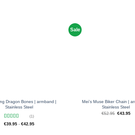
Sale
Toevoegen
aan
verlanglijst
+
ing Dragon Bones | armband |
Mei’s Muse Biker Chain | a
Stainless Steel
Stainless Steel
Oorspronk
Hu
€
52.95
€
43.95
(1)
prijs
pri
was:
is:
Gewaardeerd
Prijsklasse:
€
39.95
-
€
42.95
€52.95.
€4
5
uit 5
€39.95
tot