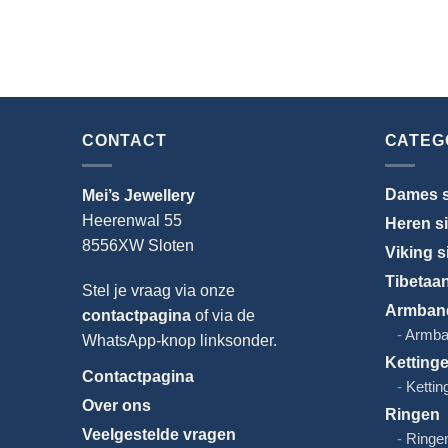
CONTACT
CATEG
Dames s
Mei’s Jewellery
Heerenwal 55
Heren s
8556XW Sloten
Viking s
Tibetaa
Stel je vraag via onze
Armban
contactpagina
of via de
Armba
WhatsApp-knop linksonder.
Ketting
Contactpagina
Kettin
Over ons
Ringen
Veelgestelde vragen
Ringe