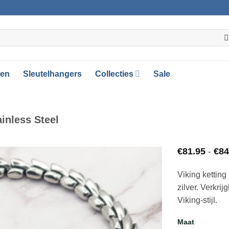
gen
Sleutelhangers
Collecties
Sale
ainless Steel
€
81.95
-
€
84
Viking ketting
Toevoegen
zilver. Verkri
aan
Viking-stijl.
verlanglijst
Maat