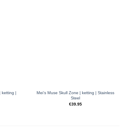
Toevoegen
Toevoegen
aan
aan
verlanglijst
verlanglijst
+
ketting |
Mei’s Muse Skull Zone | ketting | Stainless
Steel
ijsklasse:
€
39.95
26.95
t
27.95