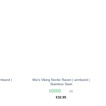
Toevoegen
Toevoegen
aan
aan
verlanglijst
verlanglijst
+
rmband |
Mei’s Viking Nordic Raven | armband |
Stainless Steel
elijke
idige
(3)
js
Gewaardeerd
€
32.95
3.95.
5
uit 5