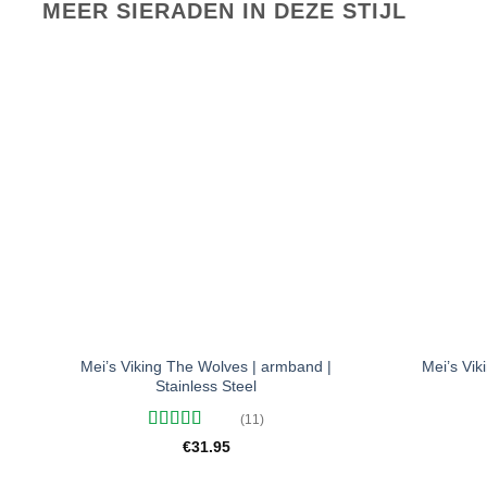
MEER SIERADEN IN DEZE STIJL
Toevoegen
aan
verlanglijst
+
+
Mei’s Viking The Wolves | armband |
Mei’s Vik
Stainless Steel
(11)
Gewaardeerd
€
31.95
5
uit 5