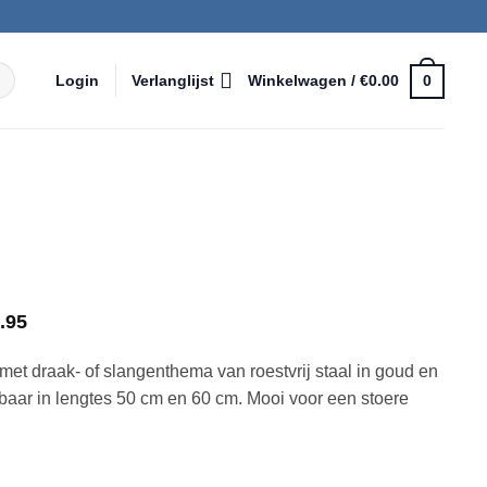
Login
Verlanglijst
Winkelwagen /
€
0.00
0
Prijsklasse:
.95
€81.95
tot
 met draak- of slangenthema van roestvrij staal in goud en
€84.95
jgbaar in lengtes 50 cm en 60 cm. Mooi voor een stoere