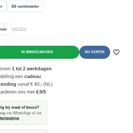
r
60 centimeter
lver
WISSEN
ing Dragon Skeleton | ketting | Stainless Steel aantal
NU KOPEN
Toevoeg
binnen
1 tot 2 werkdagen
stelling een
cadeau
zending
vanaf € 40,- (NL)
aarderen ons met
4,9/5
ig bij maat of keuze?
raag via WhatsApp of via
tactpagina
.