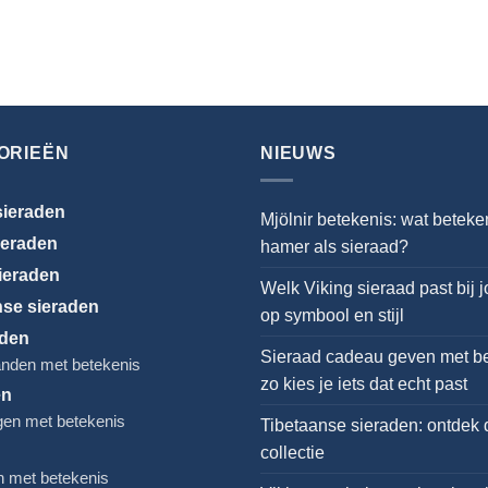
€42.95
ORIEËN
NIEUWS
ieraden
Mjölnir betekenis: wat beteke
ieraden
hamer als sieraad?
ieraden
Welk Viking sieraad past bij 
nse sieraden
op symbool en stijl
den
Sieraad cadeau geven met be
nden met betekenis
zo kies je iets dat echt past
en
gen met betekenis
Tibetaanse sieraden: ontdek 
collectie
n met betekenis