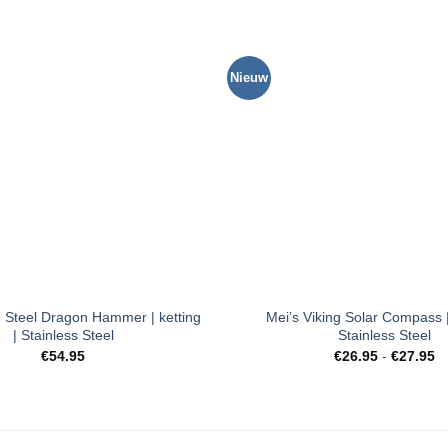
Nieuw
Toevoegen
aan
verlanglijst
+
g Steel Dragon Hammer | ketting
Mei’s Viking Solar Compass | 
| Stainless Steel
Stainless Steel
Pr
€
54.95
€
26.95
-
€
27.95
€
to
€