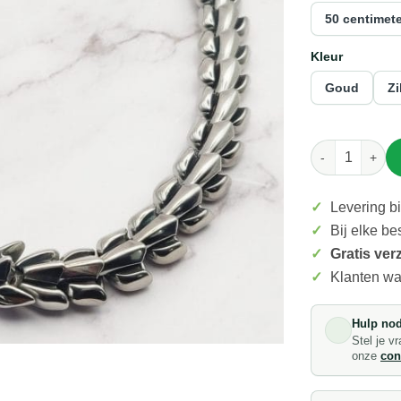
50 centimete
Kleur
Goud
Zi
Mei's Vik
✓
Levering 
✓
Bij elke be
✓
Gratis ver
✓
Klanten w
Hulp nod
Stel je v
onze
con