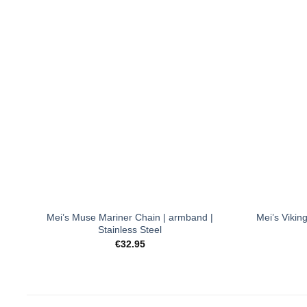
Toevoegen
aan
verlanglijst
+
+
Mei’s Muse Mariner Chain | armband |
Mei’s Vikin
Stainless Steel
€
32.95