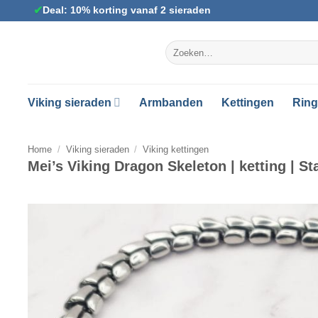
Ga
✔
Deal: 10% korting vanaf 2 sieraden
naar
inhoud
Zoeken
naar:
Viking sieraden
Armbanden
Kettingen
Rin
Home
/
Viking sieraden
/
Viking kettingen
Mei’s Viking Dragon Skeleton | ketting | St