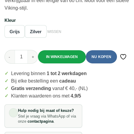
Verkrijgbaar in een lengte van 60 cm. Mooi voor een stoere
Viking-stijl.
Kleur
Grijs
Zilver
WISSEN
Mei's Viking with Spear | ketting | Stainless Steel aantal
NU KOPEN
Toevo
✓
Levering binnen
1 tot 2 werkdagen
✓
Bij elke bestelling een
cadeau
✓
Gratis verzending
vanaf € 40,- (NL)
✓
Klanten waarderen ons met
4,9/5
Hulp nodig bij maat of keuze?
Stel je vraag via WhatsApp of via
onze
contactpagina
.