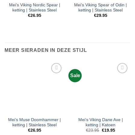
Mei’s Viking Nordic Spear |
Mei’s Viking Spear of Odin |
ketting | Stainless Steel
ketting | Stainless Steel
€
26.95
€
29.95
MEER SIERADEN IN DEZE STIJL
Toevoegen
Toevoegen
Sale
aan
aan
verlanglijst
verlanglijst
Mei’s Muse Doomhammer |
Mei’s Viking Dane Axe |
ketting | Stainless Steel
ketting | Katoen
Oorspronkelijke
Huidige
€
26.95
€
23.95
€
19.95
prijs
prijs