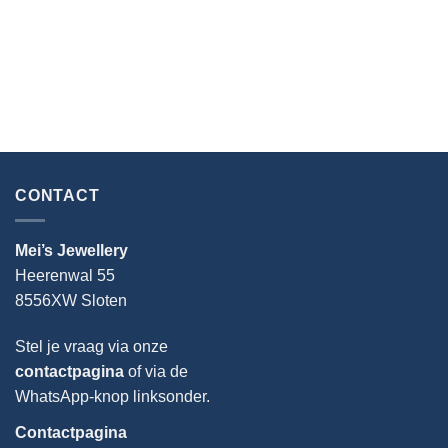
was:
is:
€23.95.
€19.95.
CONTACT
Mei’s Jewellery
Heerenwal 55
8556XW Sloten
Stel je vraag via onze
contactpagina
of via de
WhatsApp-knop linksonder.
Contactpagina