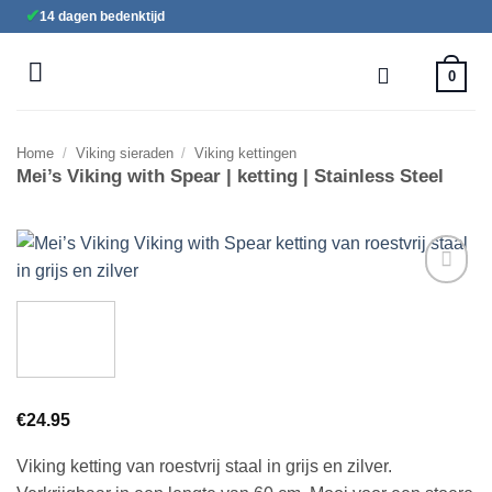
Ga
✔
14 dagen bedenktijd
naar
inhoud
0
Home
/
Viking sieraden
/
Viking kettingen
Mei’s Viking with Spear | ketting | Stainless Steel
Toevoegen
aan
verlanglijst
€
24.95
Viking ketting van roestvrij staal in grijs en zilver.