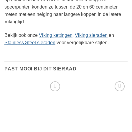
speerpunten konden ze tussen de 20 en 60 centimeter
meten met een neiging naar langere koppen in de latere
Vikingtijd.
Bekijk ook onze
Viking kettingen
,
Viking sieraden
en
Stainless Steel sieraden
voor vergelijkbare stijlen.
PAST MOOI BIJ DIT SIERAAD
Toevoegen
Toevoegen
aan
aan
verlanglijst
verlanglijst