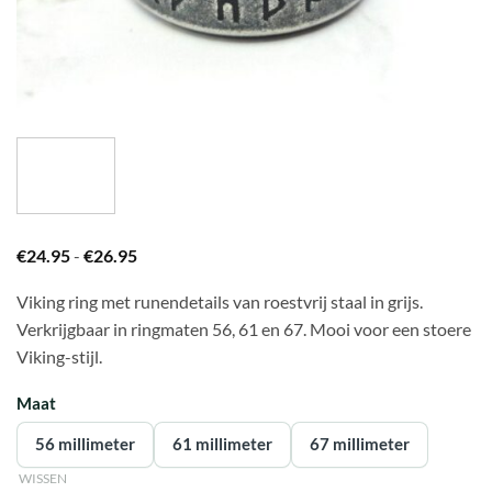
Prijsklasse:
€
24.95
-
€
26.95
€24.95
tot
Viking ring met runendetails van roestvrij staal in grijs.
€26.95
Verkrijgbaar in ringmaten 56, 61 en 67. Mooi voor een stoere
Viking-stijl.
Maat
56 millimeter
61 millimeter
67 millimeter
WISSEN