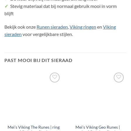
✓
Stevig materiaal dat bij normaal gebruik mooi in vorm
blijft
Bekijk ook onze
Runen sieraden
,
Viking ringen
en
Viking
sieraden
voor vergelijkbare stijlen.
PAST MOOI BIJ DIT SIERAAD
Toevoegen
Toevoegen
aan
aan
verlanglijst
verlanglijst
Mei’s Viking The Runes | ring
Mei’s Viking Geo Runes |