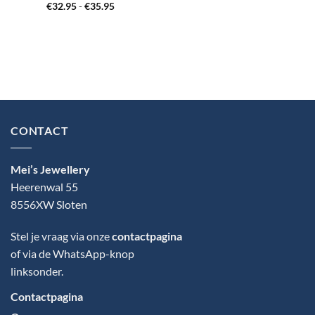
Gewaardeerd
Prijsklasse:
€
32.95
-
€
35.95
€32.95
5
uit 5
tot
€35.95
CONTACT
Mei’s Jewellery
Heerenwal 55
8556XW Sloten
Stel je vraag via onze
contactpagina
of via de WhatsApp-knop
linksonder.
Contactpagina