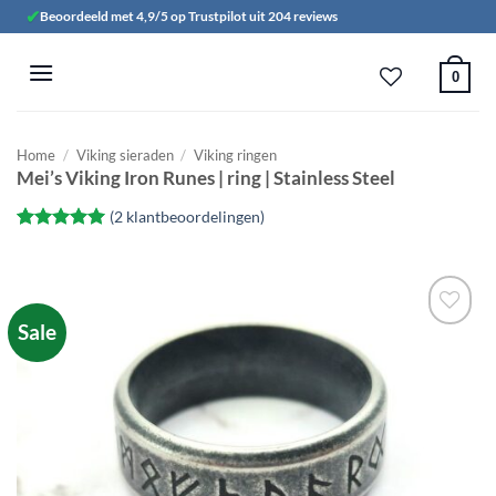
Ga
✔
Beoordeeld met 4,9/5 op Trustpilot uit 204 reviews
naar
inhoud
0
Home
/
Viking sieraden
/
Viking ringen
Mei’s Viking Iron Runes | ring | Stainless Steel
(
2
klantbeoordelingen)
Gewaardeerd
2
5
op 5
gebaseerd
op
klant
waarderingen
Sale
Toevoegen
aan
verlanglijst