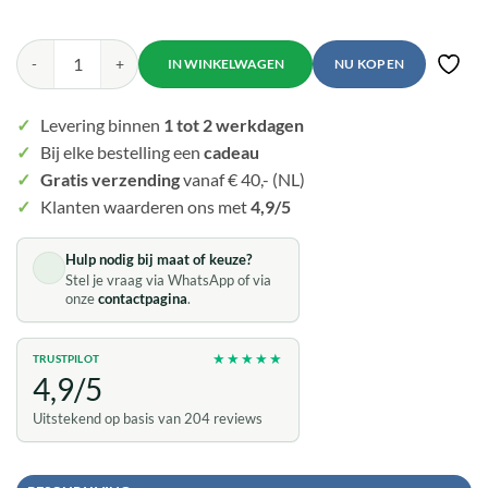
Mei's Viking Iron Runes | ring | Stainless Steel aantal
NU KOPEN
Toevo
✓
Levering binnen
1 tot 2 werkdagen
✓
Bij elke bestelling een
cadeau
✓
Gratis verzending
vanaf € 40,- (NL)
✓
Klanten waarderen ons met
4,9/5
Hulp nodig bij maat of keuze?
Stel je vraag via WhatsApp of via
onze
contactpagina
.
★★★★★
TRUSTPILOT
4,9/5
Uitstekend op basis van 204 reviews