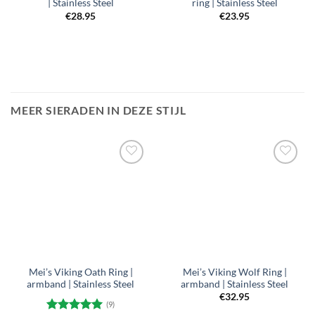
| Stainless Steel
ring | Stainless Steel
€
28.95
€
23.95
MEER SIERADEN IN DEZE STIJL
Toevoegen
Toevoegen
aan
aan
verlanglijst
verlanglijst
Mei’s Viking Oath Ring |
Mei’s Viking Wolf Ring |
armband | Stainless Steel
armband | Stainless Steel
€
32.95
(9)